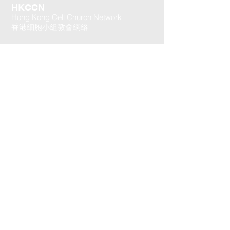
HKCCN
Hong Kong Cell Church Network
香港細胞小組教會網絡
辦公室電話：(852)
2772-4760
傳真：(852)
2772-4770
辦工時間：
早上十時至下午六時 (星期一至五)
星期六、星期日及公眾假期休息
細胞小組教會網絡辦事處地址：
九龍紅磡馬頭圍道21號義達工業大廈B座
12樓B2 (紅磡家維邨對面 )