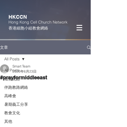
HKCCN
Hong Kong Cell Church Network
香港細胞小組教會網絡
文章
All Posts
Smart Team
All Posts
2020年6月23日
#prayformiddleeast
短宣見證
伴跑教路網絡
高峰會
暑期義工分享
教會文化
其他