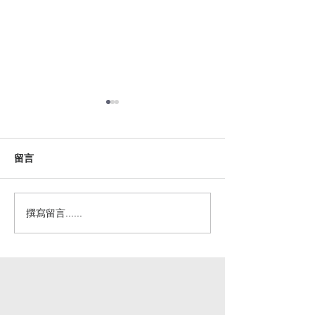
留言
撰寫留言......
一群因歷史原因及宗教迫
好書推介 -《使
害而長期受苦的民族
徒 – 以真理的
同文化》