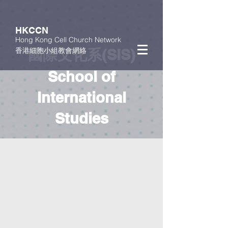
HKCCN
Hong Kong Cell Church Network
香港細胞小組教會網絡
國際文化系(SIS)
School of
International
Studies