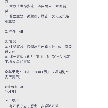
義...
b. 宣教士生命質素：團隊建立、家庭關
係...
c. 普世宣教：從聖經、歷史、文化及策略
看宣教...
2. 學生小組
3. 實習
a. 外展實習：接觸居港外籍人仕 (如：南亞
裔人仕)
b. 海外實習：5-6月期間，到 CCMN 指定
工場 6 星期實習
全年學費：HK$12,800 (另加 6 星期海外
實習費用)
截止報名日期
12月1日
收生要求
1. 有宣教心志，想進一步認識宣教