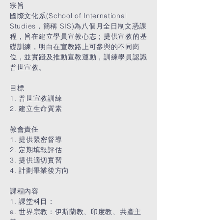
宗旨
國際文化系(School of International
Studies，簡稱 SIS)為八個月全日制文憑課
程，旨在建立學員宣教心志；提供宣教的基
礎訓練，明白在宣教路上可參與的不同崗
位，並實踐及推動宣教運動，訓練學員認識
普世宣教。
目標
1. 普世宣教訓練
2. 建立生命質素
教會責任
1. 提供緊密督導
2. 定期填報評估
3. 提供適切實習
4. 計劃畢業後方向
課程內容
1. 課堂科目：
a. 世界宗教：伊斯蘭教、印度教、共產主