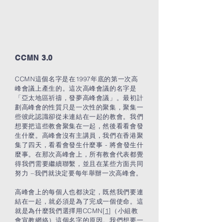
CCMN 3.0
CCMN這個名字是在1997年底的第一次高
峰會議上產生的。這次高峰會議的名字是
「亞太地區祈禱，發夢高峰會議」。最初計
劃高峰會的性質只是一次性的聚集，聚集一
些彼此認識卻從未連結在一起的教會。我們
想要把這些教會聚集在一起，然後看看會發
生什麼。高峰會沒有主講員，我們在香港聚
集了四天，看看會發生什麼事 - 將會發生什
麼事。在那次高峰會上，所有教會代表都覺
得我們需要繼續聯繫，並且在某些方面共同
努力 –我們就決定要每年舉辦一次高峰會。
高峰會上的每個人也都決定，既然我們要連
結在一起，就必須是為了完成一個使命。這
就是為什麼我們選擇用CCMN
[1]
（小組教
會宣教網絡）這個名字的原因。我們想要一