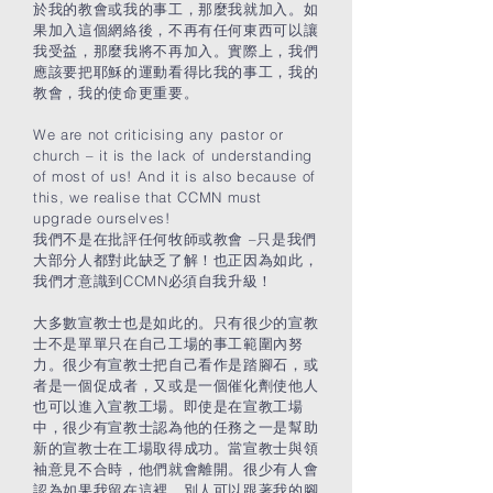
於我的教會或我的事工，那麼我就加入。如
果加入這個網絡後，不再有任何東西可以讓
我受益，那麼我將不再加入。實際上，我們
應該要把耶穌的運動看得比我的事工，我的
教會，我的使命更重要。
We are not criticising any pastor or
church – it is the lack of understanding
of most of us! And it is also because of
this, we realise that CCMN must
upgrade ourselves!
我們不是在批評任何牧師或教會 –只是我們
大部分人都對此缺乏了解！也正因為如此，
我們才意識到CCMN必須自我升級！
大多數宣教士也是如此的。只有很少的宣教
士不是單單只在自己工場的事工範圍內努
力。很少有宣教士把自己看作是踏腳石，或
者是一個促成者，又或是一個催化劑使他人
也可以進入宣教工場。即使是在宣教工場
中，很少有宣教士認為他的任務之一是幫助
新的宣教士在工場取得成功。當宣教士與領
袖意見不合時，他們就會離開。很少有人會
認為如果我留在這裡，別人可以跟著我的腳