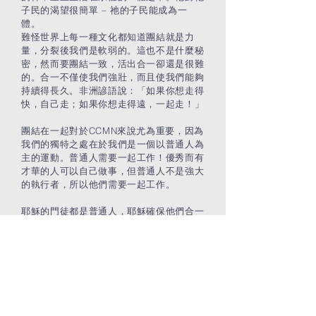
子民的渴望很簡單 – 祂的子民能成為一
體。
難怪世界上每一種文化都知道團結就是力
量，分裂後我們是軟弱的。這也不是什麼秘
密，然而要團結一致，活出合一卻還是很難
的。合一不僅使我們強壯，而且使我們能夠
持續得長久。非洲諺語說：「如果你想走得
快，自己走；如果你想走得遠，一起走！」
團結在一起對於CCMN來說尤為重要，因為
我們的獨特之處在於我們是一個以普通人為
主的運動。普通人需要一起工作！優秀而有
才華的人可以自己做事，但普通人不是強大
的執行者，所以他們需要一起工作。
耶穌的門徒都是普通人，耶穌確保他們合一
起來 - 他們知道如何一起工作 - 耶穌把他們
綁在一起。普通人的亮點在於他們就是構成
整體的一部分。普通人的問題不在於他們本
身，而在於他們如何像一個身體上的肢體一
樣地運作。
很多普通人都不了解這一點。普通人通常認