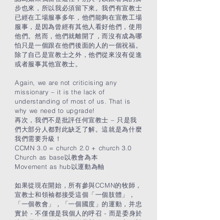
步也來，所以我必須留下來。我們有宣教士
已經在工場服事多年，他們能夠在宣教工場
服事，是因為曾經有其他人看好他們，使用
他們。然而，他們就離開了，而沒有成為哪
怕只是一個跟在他們後面的人的一個祝福。
除了自己是宣教士之外，他們從來沒有促進
或者服事其他宣教士。
Again, we are not criticising any
missionary – it is the lack of
understanding of most of us. That is
why we need to upgrade!
再次，我們不是批評任何宣教士 – 只是我
們大部分人都對此缺乏了解。這就是為什麼
我們需要升級！
CCMN 3.0 = church 2.0 + church 3.0
Church as base以教會為本
Movement as hub以運動為軸
如果從現在開始，所有參與CCMN的牧師，
宣教士和領袖都接受這個「一個肢體」，
「一個教會」，「一個國度」的運動，并忠
實於 - 不僅僅是我個人的呼召 - 而是委身於