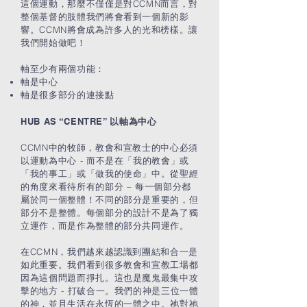
這個運動，那麼不僅僅是對CCMN而言，對
整個基督的肢體我們將會看到一個新的影
響。CCMN將會成為許多人的光和榜樣。讓
我們開始做吧！
軸至少有兩個功能：
軸是中心
軸是很多部分的連接點
HUB AS “CENTRE”
以軸為中心
CCMN中的牧師，教會和宣教士的中心必須
以運動為中心 - 而不是在「我的教會」或
「我的事工」或「做我的使命」中。從聖經
的角度來看待所有的部分 – 每一個部分都
屬於同一個整體！不同的部分是重要的，但
部分不是整體。每個部分的設計不是為了獨
立運作，而是作為整體的部分共同運作。
在CCMN，我們越來越認識到團結和合一是
如此重要。我們看到很多教會和宣教工場都
因為這個問題而掙扎。這也是魔鬼最集中攻
擊的地方 - 打破合一。我們的神是三位一體
的神，並且生活在永恆的一體之中。祂對祂