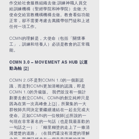
作交給社會服務組織去做;訓練神職人員交
給訓練機構（聖經學院和神學院）去做;大
使命交給宣教機構機構去做。教會看似功能
正常，卻不需要考慮去萬國帶領門徒和上述
任何一項工作。
CCMN的理解是，大使命（包括「關懷事
工」，訓練和培養人）必須是教會的正常職
能。
CCMN 3.0 – MOVEMENT AS HUB
以運
動為軸
[2]
CCMN 2.0不是對CCMN 1.0的一個新認
識，而是對CCMN更加清晰的認識，即是
CCMN 1.0的升級版。 我們並沒有一個計
劃要去創立CCMN。CCMN的創立純粹只是
因為在第一次高峰會上
[3]
，所聚集的一大
群牧師共同決定要繼續連結在一起去完成大
使命。正如CCMN的一位牧師
[4]
所說的一
句現在非常著名的一句話（也是我最喜歡的
一句話之一）：「糊里糊塗的走上了一條清
清楚楚的道路」（在我們還沒有清楚的理解