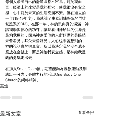
每個人踏出自己的舒適區都不容易，對於我而
言，經濟上的改變是我的死穴，使我很沒有安全
感，心中對於未來的生活充滿不安。但在過去的
一年(18-19年度)，我就讀了事奉訓練學院的門徒
繁殖系(SDM)。在那一年，神的恩典真的滿滿，神
讓我學習信心的功課，讓我看到神給我的供應是
足夠我用的，因為神為愛他的人所預備的是眼睛
未曾看見，耳朵未曾聽見，人心也未曾想到的，
神的說話真的很真實。所以我決定我的安全感不
應放在金錢上，而是神給我安全感，是神給我足
夠的勇氣走出去。
在加入Smart Team後，期望能夠為宣教運動及網
絡出一分力，身體力行地活出One Body One 
Church的網絡精神。
其他
查看全部
最新文章