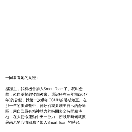
一同看看她的見證：
感謝主，我有機會加入Smart Team了。我叫念
華，來自基督教牧鄰教會。還記得在三年前(2017
年)的暑假，我第一次參加CCMN的暑期短宣。在
那一年的訓練營中，神呼召我要踏出自己的舒適
區，用自己最有精神體力的時間去全時間服侍
祂，在大使命運動中出一分力，所以那時候就懷
著忐忑的心情回應了加入Smart Team的呼召。