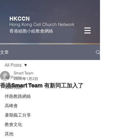
HKCCN
Hong Kong Cell Church Network
香港細胞小組教會網絡
文章
All Posts
Smart Team
All Posts
2020年1月2日
香港Smart Team 有新同工加入了
短宣見證
伴跑教路網絡
高峰會
暑期義工分享
教會文化
其他