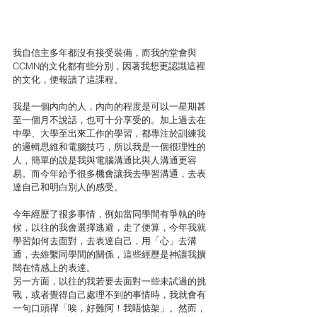
我自信主多年都沒有接受裝備，而我的堂會與
CCMN的文化都有些分別，因著我想更認識這裡
的文化，便報讀了這課程。
我是一個內向的人，內向的程度是可以一星期甚
至一個月不說話，也可十分享受的。加上過去在
中學、大學至出來工作的學習，都專注於訓練我
的邏輯思維和電腦技巧，所以我是一個很理性的
人，簡單的說是我與電腦溝通比與人溝通更容
易。而今年給予很多機會讓我去學習溝通，去表
達自己和明白別人的感受。
今年經歷了很多事情，例如當同學間有爭執的時
候，以往的我會選擇逃避，走了便算，今年我就
學習如何去面對，去表達自己，用「心」去溝
通，去維繫同學間的關係，這些經歷是神讓我擴
闊在情感上的表達。
另一方面，以往的我若要去面對一些未試過的挑
戰，或者覺得自己處理不到的事情時，我就會有
一句口頭禪「唉，好難阿！我唔惦架」。然而，