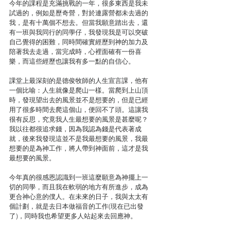
今年的課程是充滿挑戰的一年，很多東西是我未
試過的，例如是歷奇營，對於連露營都未去過的
我，是有十萬個不想去。但當我願意踏出去，還
有一班與我同行的同學仔，我發現我是可以突破
自己覺得的困難，同時間確實經歷到神的加力及
陪著我去走過，當完成時，心裡面確有一份喜
樂，而這些經歷也讓我有多一點的自信心。
課堂上最深刻的是德俊牧師的人生宣言課，他有
一個比喻：人生就像是爬山一樣。當爬到上山頂
時，發現望出去的風景並不是想要的，但是已經
用了很多時間去爬這個山，便回不了頭。這讓我
很有反思，究竟我人生最想要的風景是甚麼呢？
我以往都很追求錢，因為我認為錢是代表著成
就，後來我發現這並不是我最想要的風景，我最
想要的是為神工作，將人帶到神面前，這才是我
最想要的風景。
今年真的很感恩認識到一班這麼願意為神擺上一
切的同學，而且我在軟弱的地方有所進步，成為
更合神心意的僕人。在未來的日子，我與太太有
個計劃，就是去日本做福音的工作(現在已出發
了)，同時我也希望更多人站起來去回應神。