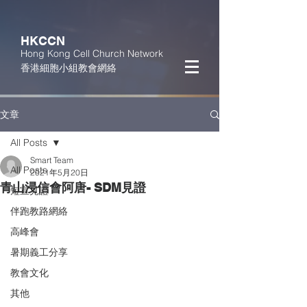
HKCCN
Hong Kong Cell Church Network
香港細胞小組教會網絡
文章
All Posts
Smart Team
All Posts
2021年5月20日
青山浸信會阿唐- SDM見證
短宣見證
伴跑教路網絡
高峰會
暑期義工分享
教會文化
其他