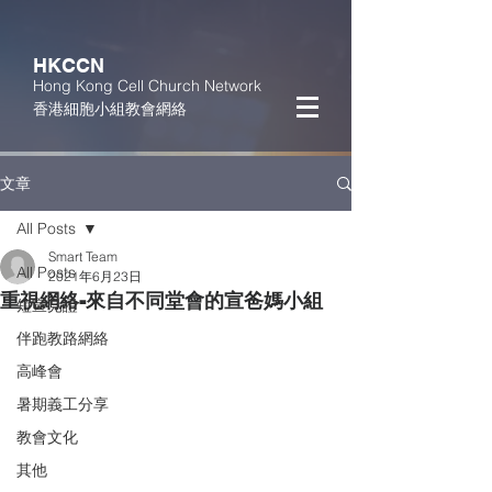
HKCCN
Hong Kong Cell Church Network
香港細胞小組教會網絡
文章
All Posts
Smart Team
All Posts
2021年6月23日
重視網絡-來自不同堂會的宣爸媽小組
短宣見證
伴跑教路網絡
高峰會
暑期義工分享
教會文化
其他