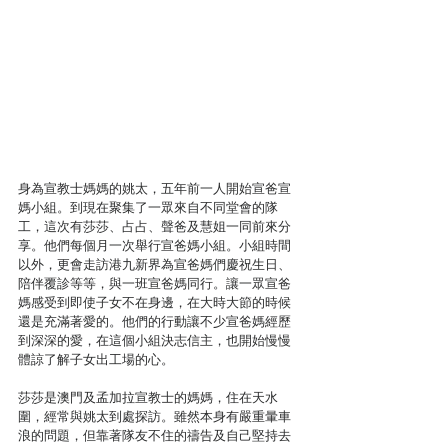
身為宣教士媽媽的姚太，五年前一人開始宣爸宣
媽小組。到現在聚集了一眾來自不同堂會的隊
工，這次有莎莎、占占、聲爸及慧姐一同前來分
享。他們每個月一次舉行宣爸媽小組。小組時間
以外，更會走訪港九新界為宣爸媽們慶祝生日、
陪伴覆診等等，與一班宣爸媽同行。讓一眾宣爸
媽感受到即使子女不在身邊，在大時大節的時候
還是充滿著愛的。他們的行動讓不少宣爸媽經歷
到深深的愛，在這個小組決志信主，也開始慢慢
體諒了解子女出工場的心。
莎莎是澳門及孟加拉宣教士的媽媽，住在天水
圍，經常與姚太到處探訪。雖然本身有嚴重暈車
浪的問題，但靠著隊友不住的禱告及自己堅持去