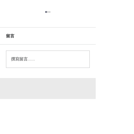
留言
教會的七個基要
撰寫留言......
重視網絡- 我的按牧是大家
的事
HKCCN
Hong Kong Cell Church Network
香港細胞小組教會網絡