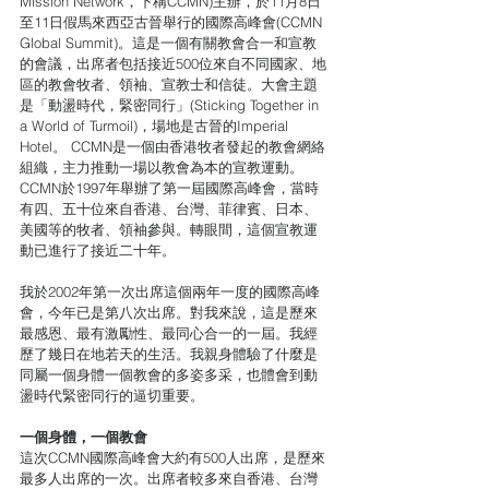
Mission Network，下稱CCMN)主辦，於11月8日
至11日假馬來西亞古晉舉行的國際高峰會(CCMN 
Global Summit)。這是一個有關教會合一和宣教
的會議，出席者包括接近500位來自不同國家、地
區的教會牧者、領袖、宣教士和信徒。大會主題
是「動盪時代，緊密同行」(Sticking Together in 
a World of Turmoil)，場地是古晉的Imperial 
Hotel。 CCMN是一個由香港牧者發起的教會網絡
組織，主力推動一場以教會為本的宣教運動。
CCMN於1997年舉辦了第一屆國際高峰會，當時
有四、五十位來自香港、台灣、菲律賓、日本、
美國等的牧者、領袖參與。轉眼間，這個宣教運
動已進行了接近二十年。 
我於2002年第一次出席這個兩年一度的國際高峰
會，今年已是第八次出席。對我來說，這是歷來
最感恩、最有激勵性、最同心合一的一屆。我經
歷了幾日在地若天的生活。我親身體驗了什麼是
同屬一個身體一個教會的多姿多采，也體會到動
盪時代緊密同行的逼切重要。 
一個身體，一個教會 
這次CCMN國際高峰會大約有500人出席，是歷來
最多人出席的一次。出席者較多來自香港、台灣