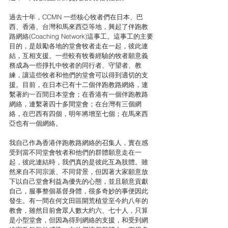
過去十年，CCMN 一些核心牧者們在日本、巴
西、香港、台灣和馬來西亞等地，興起了伴跑教
路網絡(Coaching Network)這事工。這事工的主要
目的，是鼓勵各地的堂會牧者走在一起，彼此連
結，互相支援。一些較有牧養經驗的牧者願意義
務成為一些掙扎中牧者的同行者、守望者、教
練，讓這些牧者和他們的堂會可以得到適切的支
援。目前，在日本已有十二個伴跑教路網絡，連
繫著約一百間日本堂會；在香港有一個伴跑教路
網絡，連繫著四十多間堂會；在台灣有三個網
絡，在巴西有四個，明年將增至七個；在馬來西
亞也有一個網絡。 
我自己作為香港伴跑教路網絡的召集人，實在感
受到當不同堂會牧者和他們的群體願意走在一
起，彼此連結時，我們真的是彼此互為肢體。雖
然來自不同宗派、不同背景，但因著大家願意放
下以自己堂會利益為優先的心態，並且願意貢獻
自己，服事整個基督身體，很多奇妙的事便因此
發生。有一間在何文田區開荒植堂至今約八年的
教會，雖然目前會眾人數大約六、七十人，只算
是小型堂會，但因為得到網絡的支援，和受到網