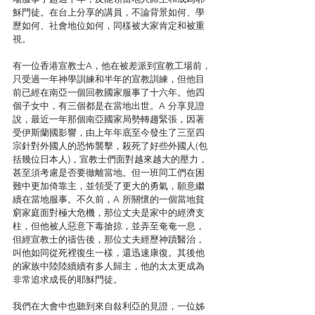
穌門徒。在台上分享的講員，不論背景如何、學
歷如何、社會地位如何，同樣被大家肯定和被重
視。 
有一位香港宣教士A，他在被差派到宣教工場前，
只受過一年神學訓練和半年的宣教訓練，但他目
前已經在南亞一個回教國家服事了十六年。他四
個子女中，有三個都是在當地出世。A 分享見證
說，最近一年那個南亞國家局勢轉趨緊張，因著
受伊斯蘭國影響，由上年年底至今發生了三至四
宗針對外國人的恐怖襲擊，殺死了好些外國人(包
括幾位日本人)，宣教士們面對越來越大的壓力， 
甚至須考慮是否要徹離當地。但一班同工們在困
難中更加倚靠主，並領受了更大的勇氣，願意繼
續在當地服事。不久前，A 所關懷的一個當地貧
窮家庭面對極大危機，那位丈夫是家中的經濟支
柱，但他被人惡意下毒搶掠，並弄至奄奄一息，
但經宣教士的禱告後，那位丈夫經歷神蹟醫治，
叫他如同從死裡復生一樣，還迅速康復。其後他
的家族中陸陸續續有多人歸主，他的太太更成為
非常追求成長的耶穌門徒。 
我們在大會中也聽到來自敍利亞的見證，一位姊