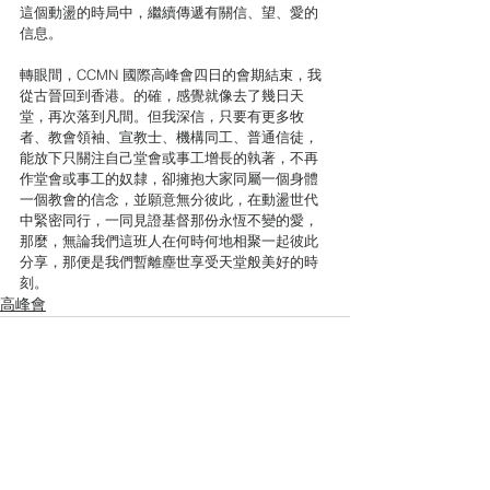
這個動盪的時局中，繼續傳遞有關信、望、愛的
信息。 
轉眼間，CCMN 國際高峰會四日的會期結束，我
從古晉回到香港。的確，感覺就像去了幾日天
堂，再次落到凡間。但我深信，只要有更多牧
者、教會領袖、宣教士、機構同工、普通信徒，
能放下只關注自己堂會或事工增長的執著，不再
作堂會或事工的奴隸，卻擁抱大家同屬一個身體
一個教會的信念，並願意無分彼此，在動盪世代
中緊密同行，一同見證基督那份永恆不變的愛，
那麼，無論我們這班人在何時何地相聚一起彼此
分享，那便是我們暫離塵世享受天堂般美好的時
刻。 
高峰會
查看全部
最新文章