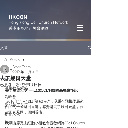
HKCCN
Hong Kong Cell Church Network
香港細胞小組教會網絡
文章
All Posts
Smart Team
All Posts
2016年11月20日
去了幾日天堂
短宣見證
已更新：
2022年9月6日
伴跑教路網絡
去了幾日天堂 — 出席CCMN國際高峰會後記
高峰會
 2016年11月12日傍晚6時許，我乘坐飛機從馬來
暑期義工分享
西亞的古晉返回香港，感覺是去了幾日天堂，再
次回到凡間，回到香港。 
教會文化
其他
我剛出席完由細胞小組教會宣教網絡(Cell Church 