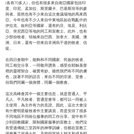
(各有70多人)，但也有很多來自南亞國家包括印
度、印尼、孟加拉、斯里蘭卡、巴基斯坦等的參
與者。當然也有不少來自這次會議場地的馬來西
亞。今年也有不少人來自中東地區如在戰亂中的
伊拉克、敍利亞等國家，還有約旦、埃及、利比
亞、突尼西亞等地的同工和宣教士。此外，也有
少部份牧者、領袖來自巴西、加拿大、美國、澳
洲、日本，還有一些來自非洲烏干達的牧者、信
徒。 
在四日會期中，能夠和不同國家、民族的牧者、
同工相交分享，一同敬拜讚美，感受在耶穌基督
裡的靈裡契合，確實奇妙。雖然我們有不同的膚
色，說著不同的語言，來自不同的宗派、堂會，
但我們同屬一個身體，同屬一個教會。 
這次高峰會其中一個主要信息，就是普通人、平
凡人、平凡牧者、普通堂會等，都可以一同被上
主使用，為主作有力的見證。因此，這次大會沒
有什麼明星級牧者作主要講員，而是安排了很多
不同地區不同崗位服事的同工作分享。當中有不
少到回教國家、限制國家服事的宣教士，他們沒
有受過傳統三至四年的神學訓練，但都在宣教工
場服事了超過十年，及能領當地人歸主和成為耶