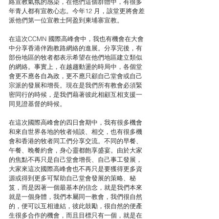
絡宣教氣氛的感染，在他們這個群體中，有很多
年青人都有宣教心志。今年12 月，該堂更將會差
派他們第一位宣教士阿盈到柬埔寨宣教。 
在這次CCMN 國際高峰會中，我也有機會在大會
中分享香港伴跑教路網絡的進展。分享完後，有
部份地區的牧者都表示希望在他們地區建立類似
的網絡。事實上，在越趨動盪的時局中，各個堂
會更不應各自為政，更不應只顧自己堂會或自己
宗派的發展和增長。現在是我們所有教會必須緊
密同行的時候，是我們藉著彼此相顧互相支援一
同見證基督的時候。 
在這次國際高峰會的四日會期中，我有很多機會
和來自世界各地的牧者傾談、相交，也有很多機
會和香港的牧者同工們分享交流。不同的早餐、
午餐、晚餐約會，身心靈都飽享盛宴。由於大家
的焦點不再只是自己堂會增長、自己事工發展，
大家來這次國際高峰會也不再只是要獲得更多資
源或得到更多可幫助自己堂會發展的策略、秘
笈，而是因著一個最基本的信念，就是我們本來
就是一個身體，我們本屬同一教會，我們很自然
的，便可以互相連結，彼此鼓勵，很自然的便產
生很多合作的機會，而且目標只有一個，就是在