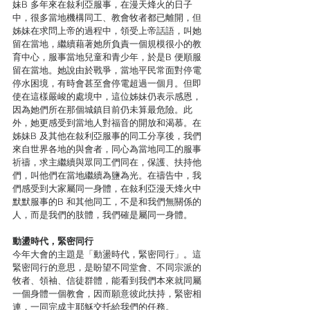
妹B 多年來在敍利亞服事，在漫天烽火的日子
中，很多當地機構同工、教會牧者都已離開，但
姊妹在求問上帝的過程中，領受上帝話語，叫她
留在當地，繼續藉著她所負責一個規模很小的教
育中心，服事當地兒童和青少年，於是B 便順服
留在當地。她說由於戰爭，當地平民常面對停電
停水困境，有時會甚至會停電超過一個月。但即
使在這樣嚴峻的處境中，這位姊妹仍表示感恩，
因為她們所在那個城鎮目前仍未算最危險。此
外，她更感受到當地人對福音的開放和渴慕。在
姊妹B 及其他在敍利亞服事的同工分享後，我們
來自世界各地的與會者，同心為當地同工的服事
祈禱，求主繼續與眾同工們同在，保護、扶持他
們，叫他們在當地繼續為鹽為光。在禱告中，我
們感受到大家屬同一身體，在敍利亞漫天烽火中
默默服事的B 和其他同工，不是和我們無關係的
人，而是我們的肢體，我們確是屬同一身體。 
動盪時代，緊密同行
今年大會的主題是「動盪時代，緊密同行」。這
緊密同行的意思，是盼望不同堂會、不同宗派的
牧者、領袖、信徒群體，能看到我們本來就同屬
一個身體一個教會，因而願意彼此扶持，緊密相
連，一同完成主耶穌交托給我們的任務。 