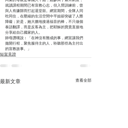
就讀課程期間已有宣教心志，但入營訓練前，曾
與人有嫌隙而打起退堂鼓。網宣期間，全隊人同
吃同住，在壓縮的生活空間中平姐卻突破了人際
障礙；於是，她大膽地接過福音的棒，不只做個
泰語翻譯，而是反客為主，把耶穌的寶貴直接地
分享給自己國家的人。
師母讚嘆說︰「在神沒有難成的事，網宣讓我們
拋開行程，聚焦服侍主的人，聆聽那些為主付出
的宣教故事。」
短宣見證
查看全部
最新文章