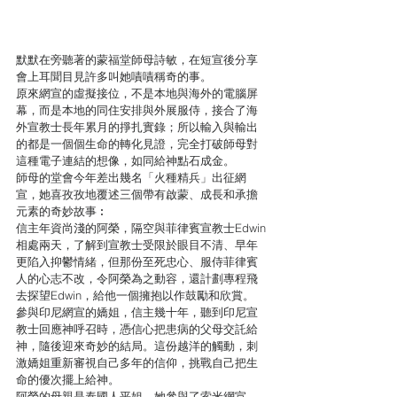
默默在旁聽著的蒙福堂師母詩敏，在短宣後分享
會上耳聞目見許多叫她嘖嘖稱奇的事。
原來網宣的虛擬接位，不是本地與海外的電腦屏
幕，而是本地的同住安排與外展服侍，接合了海
外宣教士長年累月的掙扎實錄；所以輸入與輸出
的都是一個個生命的轉化見證，完全打破師母對
這種電子連結的想像，如同給神點石成金。
師母的堂會今年差出幾名「火種精兵」出征網
宣，她喜孜孜地覆述三個帶有啟蒙、成長和承擔
元素的奇妙故事︰
信主年資尚淺的阿榮，隔空與菲律賓宣教士Edwin
相處兩天，了解到宣教士受限於眼目不清、早年
更陷入抑鬱情緒，但那份至死忠心、服侍菲律賓
人的心志不改，令阿榮為之動容，還計劃專程飛
去探望Edwin，給他一個擁抱以作鼓勵和欣賞。
參與印尼網宣的嬌姐，信主幾十年，聽到印尼宣
教士回應神呼召時，憑信心把患病的父母交託給
神，隨後迎來奇妙的結局。這份越洋的觸動，刺
激嬌姐重新審視自己多年的信仰，挑戰自己把生
命的優次擺上給神。
阿榮的母親是泰國人平姐，她參與了索米網宣，