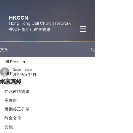
HKCCN
Hong Kong Cell Church Network
香港細胞小組教會網絡
文章
All Posts
Smart Team
All Posts
2022年9月6日
網宣實錄
短宣見證
伴跑教路網絡
高峰會
暑期義工分享
教會文化
其他