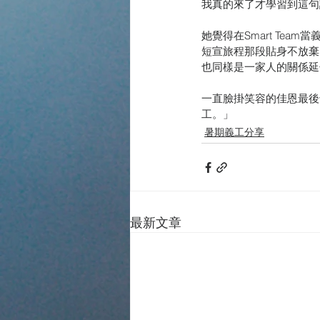
我真的來了才學習到這句
她覺得在Smart Tea
短宣旅程那段貼身不放棄
也同樣是一家人的關係延
一直臉掛笑容的佳恩最後也
工。」
暑期義工分享
最新文章