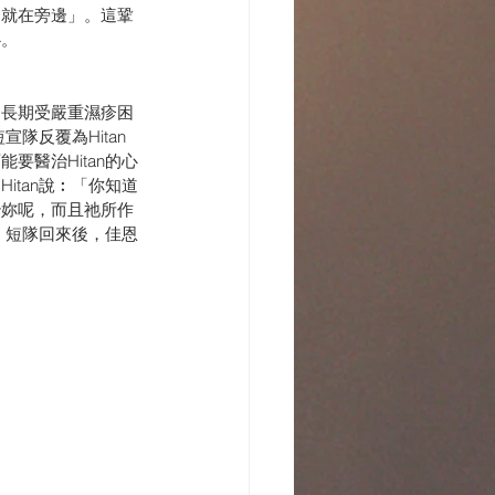
，就在旁邊」。這鞏
心。
名長期受嚴重濕疹困
宣隊反覆為Hitan
要醫治Hitan的心
itan說︰「你知道
治妳呢，而且祂所作
。短隊回來後，佳恩