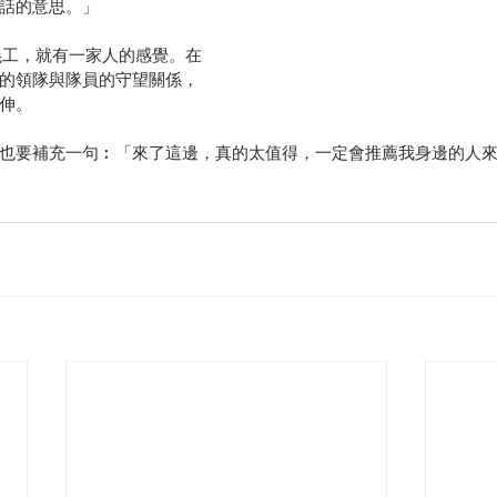
話的意思。」
m當義工，就有一家人的感覺。在
的領隊與隊員的守望關係，
伸。
要補充一句︰「來了這邊，真的太值得，一定會推薦我身邊的人來Smar