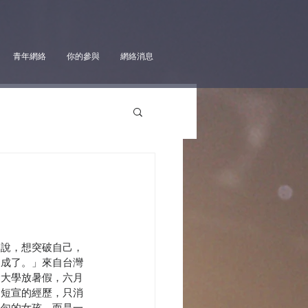
青年網絡
你的參與
網絡消息
人說，想突破自己，
達成了。」來自台灣
趁大學放暑假，六月
同短宣的經歷，只消
一句的女孩，而是一