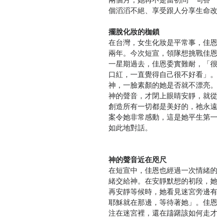
個滔滔不絕、享受跟人分享生命
擺脫化妝的枷鎖
在台灣，女生化妝是平常事，佳
兩年。今次短宣，領隊想挑戰佳
一星期過去，佳恩委實難耐，「
口紅，一直覺得自己很不好看」
神，一臉素顏的她是否就不漂亮
神的聲音，才閉上眼睛安靜，就
創造所有一切都是美好的，祂永
案令她非常感動，這是她平生第
如此地對話。
神的聲音近在咫尺
在短宣中，佳恩也經過一次情緒
緒交給神。在安靜默想的初段，
再安靜等候時，她看見迷宮旁邊
耶穌就在那邊，等待著她」。佳
注在迷宮裡，還在躊躇該如何走