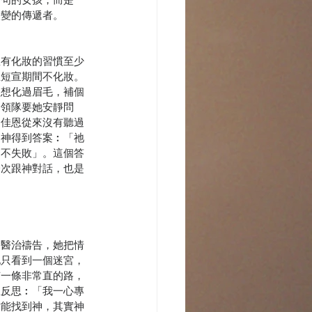
改變的傳遞者。
恩有化妝的習慣至少
恩短宣期間不化妝。
很想化過眉毛，補個
。領隊要她安靜問
。佳恩從來沒有聽過
從神得到答案︰「祂
遠不失敗」。這個答
一次跟神對話，也是
的醫治禱告，她把情
她只看到一個迷宮，
有一條非常直的路，
恩反思︰「我一心專
才能找到神，其實神