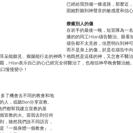
已經給我預備一條道路，那麼近
固她對聽到神聲音的敏感度和信
療癒別人的傷
在岩手的最後一晚，短宣隊為一
擾的的同工Hitan禱告醫治。眼看短
禱告都不太見效，佳恩明白到神可能
而不是身上的傷，於是在禱告中向H
耳朵能聽見、瘸腿能行走的神嗎？祂既然是這樣的神，又怎會不醫
罷，Hitan表示自己的心已經完全得醫治了，也相信神早晚會醫治她
的傷口慢慢變小！
幫忙，多了機會去不同的教會和地
的人，或聽Ben分享宣教、
「他們都幫我建立宣教的基
個宣教的火。當我去到任何
到，雖然我們說不同語言，
是『一個身體一個教會』，