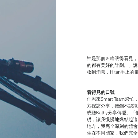
神是那個叫瞎眼得看見，
的都有美好的計劃。」說
收到消息，Hitan手上
看得見的口號
佳恩來Smart Team
方探訪分享，接觸不認識
或聽Kathy分享傳遞。
礎，讓我慢慢地燃點起這
地方，我完全深刻的體會
生在不同國家，我們完全