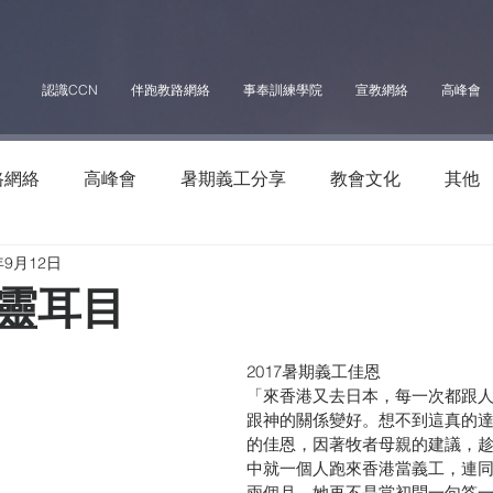
認識CCN
伴跑教路網絡
事奉訓練學院
宣教網絡
高峰會
路網絡
高峰會
暑期義工分享
教會文化
其他
年9月12日
靈耳目
2017暑期義工佳恩
​「來香港又去日本，每一次都跟
跟神的關係變好。想不到這真的
的佳恩，因著牧者母親的建議，
中就一個人跑來香港當義工，連
兩個月，她再不是當初問一句答