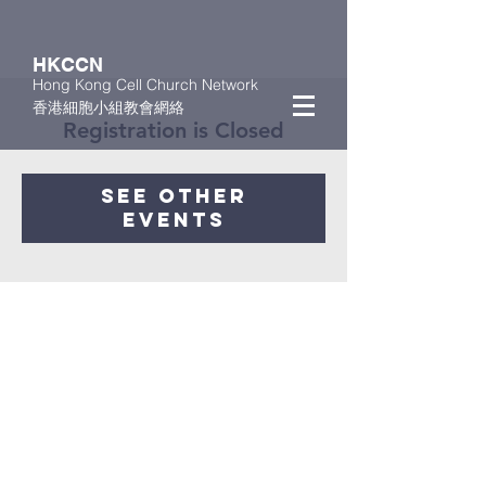
HKCCN
Hong Kong Cell Church Network
香港細胞小組教會網絡
Registration is Closed
See other
events