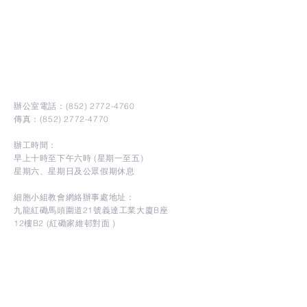
HKCCN
Hong Kong Cell Church Network
香港細胞小組教會網絡
辦公室電話：(852)
2772-4760
傳真：(852)
2772-4770
辦工時間：
早上十時至下午六時 (星期一至五)
星期六、星期日及公眾假期休息
細胞小組教會網絡辦事處地址：
九龍紅磡馬頭圍道21號義達工業大廈B座
12樓B2 (紅磡家維邨對面 )