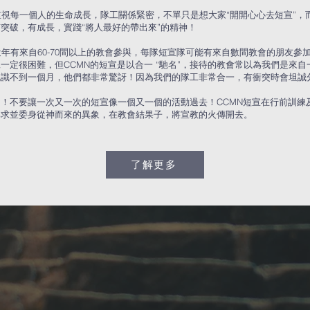
宣重視每一個人的生命成長，隊工關係緊密，不單只是想大家“開開心心去短宣”，
突破，有成長，實踐“將人最好的帶出來”的精神！
宣近年有來自60-70間以上的教會參與，每隊短宣隊可能有來自數間教會的朋友
一定很困難，但CCMN的短宣是以合一 “馳名”，接待的教會常以為我們是來
認識不到一個月，他們都非常驚訝！因為我們的隊工非常合一，有衝突時會坦誠
！不要讓一次又一次的短宣像一個又一個的活動過去！CCMN短宣在行前訓練
尋求並委身從神而來的異象，在教會結果子，將宣教的火傳開去。
了解更多