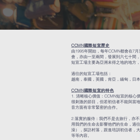
CCMN國際短宣歷史
由1995年開始，每年CCMN都會
會，亦由一至兩間，發展到六七十間
短宣工場主要為亞洲未得之地的地方
過往的短宣工場包括：
越南，泰國，英國，肯亞，緬甸，日本
CCMN國際短宣的特色
1. 清晰核心價值：CCMN短宣的
很刺激的節目，但若初信者不能與當
音方面有非常緊密的合作。
2.
落實的服侍：我們不是去旅行，亦不
用我們的生命去影響他們的生命，過往
澡），探訪村落，跟進培訓初信者，
等等內容。