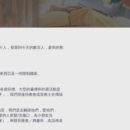
幾十人，發展到今天的數百人，參與的教
馬來西亞及一些限制國家。
的各個目標。大型的遍傳和外展活動是
子」，我們與接待教會或宣教士在傳福
福音，我們是去觸摸他們，愛他們，
要的人剪髮/洗傷口，為小朋友洗
家），舉辦音樂會／興趣班，友誼佈道