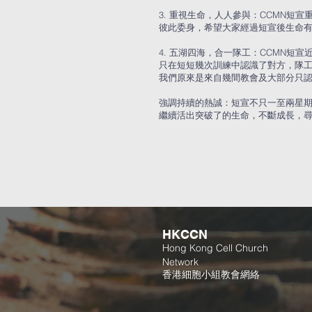
3. 重視生命，人人參與：CCMN短
彼此委身，希望大家經過短宣後生命有
4. 五湖四海，合一隊工：CCMN短
只在短短幾次訓練中認識了對方，隊工
我們原來是來自幾間教會及大部分只
強調持續的熱誠：短宣不只一至兩星期
繼續活出突破了的生命，不斷成長，
HKCCN
Hong Kong Cell Church
Network
香港細胞小組教會網絡