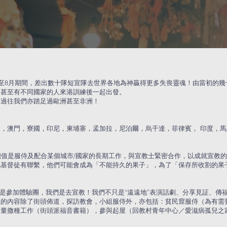
在7月至8月期間，差出數十隊短宣隊去世界各地為神贏得更多失喪靈魂！由當初的
，甚至有不同國家的人來港訓練後一起出發。
，過往我們亦踏足過歐洲甚至非洲！
，澳門，寮國，印尼，柬埔寨，孟加拉，尼泊爾，烏干達，菲律賓， 印度，
核心價值是服侍及配合某個城市/國家的長期工作，與宣教士緊密合作，以成就宣教
地基督徒有聯繫，他們可能會成為「不能持久的果子」，為了「保存所收割的果
是參加體驗團，我們是去宣教！我們不只是“遠遠地”表演話劇、分享見証、傳
的內容除了街頭佈道，探訪教會，小組服侍外，亦包括：貧民窟服侍（為有需
大量撒種工作（街頭派福音書籍），參與起屋（回教村青年中心／愛滋病孤兒之