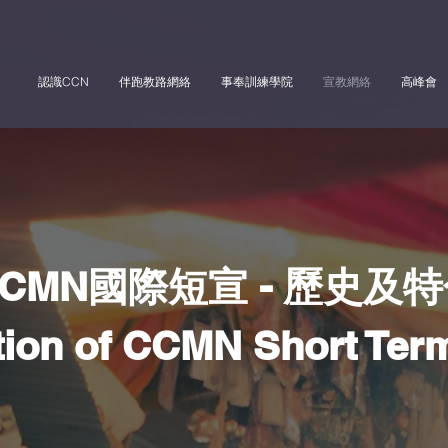
認識CCN
伴跑教路網絡
事奉訓練學院
宣教網絡
高峰會
CMN國際短宣 - 歷史及
tion of CCMN Short Ter