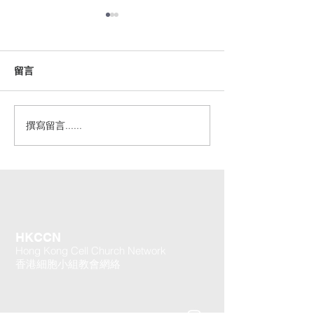
留言
撰寫留言......
一群因歷史原因及宗教迫
好書推介 -《使
害而長期受苦的民族
徒 – 以真理的
同文化》
HKCCN
Hong Kong Cell Church Network
香港細胞小組教會網絡