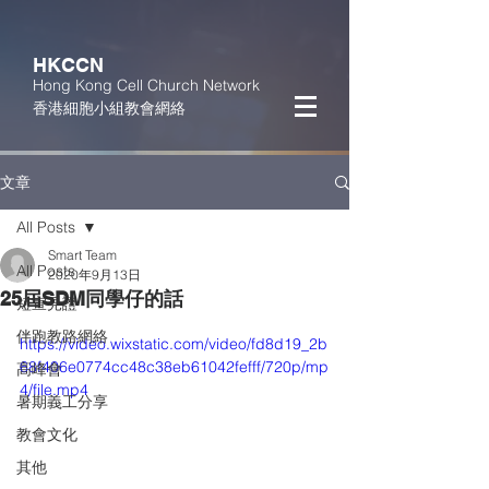
HKCCN
Hong Kong Cell Church Network
香港細胞小組教會網絡
文章
All Posts
Smart Team
All Posts
2020年9月13日
25屆SDM同學仔的話
短宣見證
伴跑教路網絡
https://video.wixstatic.com/video/fd8d19_2b
68f406e0774cc48c38eb61042fefff/720p/mp
高峰會
4/file.mp4
暑期義工分享
教會文化
其他