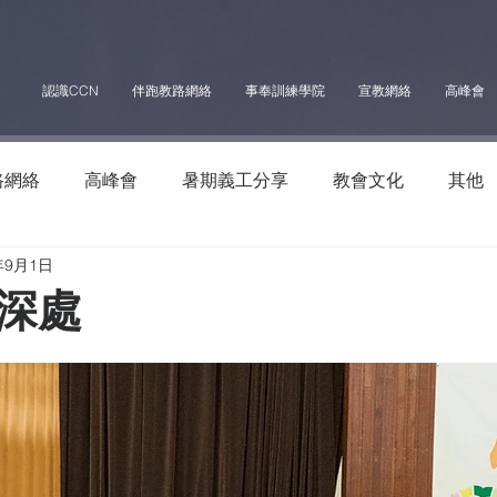
認識CCN
伴跑教路網絡
事奉訓練學院
宣教網絡
高峰會
路網絡
高峰會
暑期義工分享
教會文化
其他
年9月1日
深處