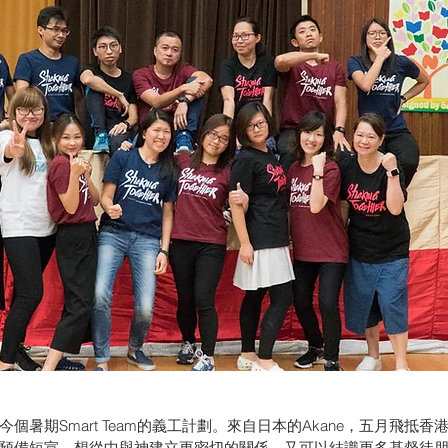
個暑期Smart Team的義工計劃。來自日本的Akane，五月飛抵
預備短宣，想從中與神建立更密切的關係，又可以結識更多基督徒