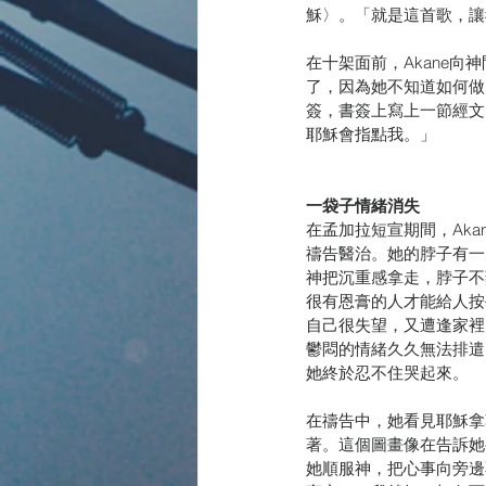
穌〉。「就是這首歌，讓
在十架面前，Akane
了，因為她不知道如何做。
簽，書簽上寫上一節經文
耶穌會指點我。」
一袋子情緒消失
在孟加拉短宣期間，Aka
禱告醫治。她的脖子有一
神把沉重感拿走，脖子不
很有恩膏的人才能給人按
自己很失望，又遭逢家裡
鬱悶的情緒久久無法排遣
她終於忍不住哭起來。
在禱告中，她看見耶穌拿
著。這個圖畫像在告訴她
她順服神，把心事向旁邊