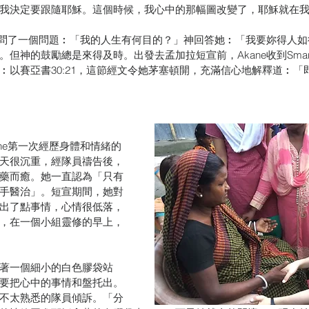
我決定要跟隨耶穌。這個時候，我心中的那幅圖改變了，耶穌就在
向神問了一個問題︰「我的人生有何目的？」神回答她︰「我要妳得人
但神的鼓勵總是來得及時。出發去孟加拉短宣前，Akane收到Smart
︰以賽亞書30:21，這節經文令她茅塞頓開，充滿信心地解釋道︰「
ne第一次經歷身體和情緒的
天很沉重，經隊員禱告後，
藥而癒。她一直認為「只有
手醫治」。短宣期間，她對
出了點事情，心情很低落，
，在一個小組靈修的早上，
著一個細小的白色膠袋站
要把心中的事情和盤托出。
不太熟悉的隊員傾訴。「分