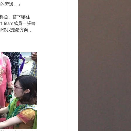
我的旁邊。」
如得魚」當下嚇住
 Team成員一張書
即使我走錯方向，