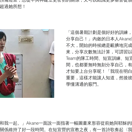
超過她所想！
「這個暑期計劃是個好好的訓練
分享自己！」內斂的日本人Akan
不大，開始的時候總是靦腆地完
來，分享次數無法計算，可謂習以為
Team的隊工時間、短宣訓練、短
間，也都要無時無刻分享自己，
才知要上台分享呢！「我現在明
重要，這樣才能讓人知道，然後彼此
學懂溝通的竅門。
和我一起。」Akane一面說一面指著一幅圖畫來形容從前她與耶穌
關係維持了好一段時間。在短宣營的宣教之夜，有一首詩歌奏起〈