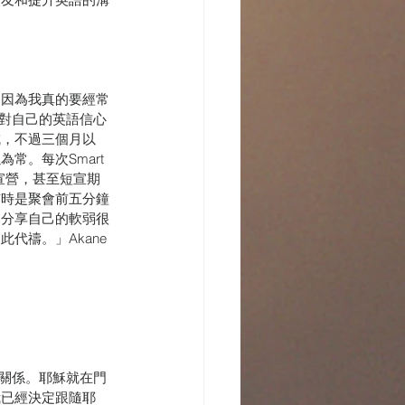
，因為我真的要經常
e對自己的英語信心
成，不過三個月以
常。每次Smart 
宣營，甚至短宣期
有時是聚會前五分鐘
白分享自己的軟弱很
代禱。」Akane
的關係。耶穌就在門
我已經決定跟隨耶