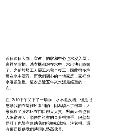
近日連日大雨，宣教士的家和中心也水浸入屋，
家裡的雪櫃、洗衣機都泡在水中，水已快到膝頭
了。之前垃圾工人罷工未完全復工，因此很多垃
圾在水中漂浮。而我們關心的本地家庭，家裡也
水浸很嚴重。這次是近五年來水浸最嚴重的一
次。
在12/10下午又下了一場雨，水不退反增。但是很
感動我們在這裡所看到的：因為騎不了機車，大
家就搬了張木床在門口聊天大笑。對面天臺也有
人隔窗聊天，順便向視察的直升機揮手。隔壁鄰
居壯丁也樂意幫助我們抬搬動冰箱、洗衣機。還
有鄰居提供我們磚頭以墊高傢具。