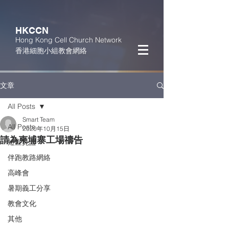
HKCCN
Hong Kong Cell Church Network
香港細胞小組教會網絡
文章
All Posts
Smart Team
All Posts
2020年10月15日
請為柬埔寨工場禱告
短宣見證
伴跑教路網絡
高峰會
暑期義工分享
教會文化
其他