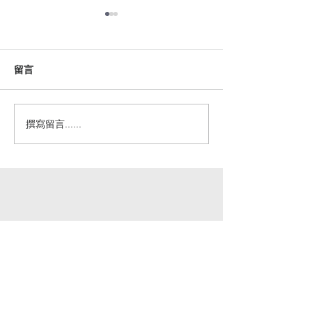
留言
撰寫留言......
一群因歷史原因及宗教迫
好書推介 -《使
害而長期受苦的民族
徒 – 以真理的
同文化》
HKCCN
Hong Kong Cell Church Network
香港細胞小組教會網絡