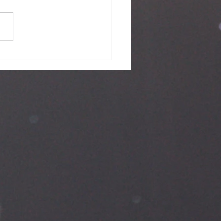
渾·動」始於同一氣氛