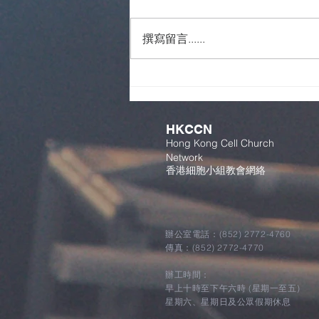
撰寫留言......
#「渾·動」始於同一方向
HKCCN
Hong Kong Cell Church
Network
香港細胞小組教會網絡
辦公室電話：(852) 2772-4760
傳真：(852) 2772-4770
辦工時間：
早上十時至下午六時 (星期一至五)
星期六、星期日及公眾假期休息