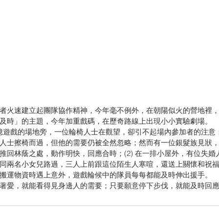
者火速建立起團隊協作精神，今年毫不例外，在朝陽似火的營地裡
及時」的主題，今年加重戲碼，在歷奇路線上出現小小實驗劇場。
個記憶遊戲的場地旁，一位輪椅人士在觀望，卻引不起場內參加者的注意
人士擦椅而過，但他的需要仍被全然忽略；然而有一位銀髮族見狀
推回林蔭之處，動作明快，回應合時；(2) 在一排小屋外，有位失婚
同兩名小女兒路過，三人上前跟這位陌生人寒喧，還送上關懷和祝福；(
搬運物資時遇上意外，遊戲輪候中的隊員每每都能及時伸出援手。
著愛，就能看得見身邊人的需要；只要願意停下步伐，就能及時回