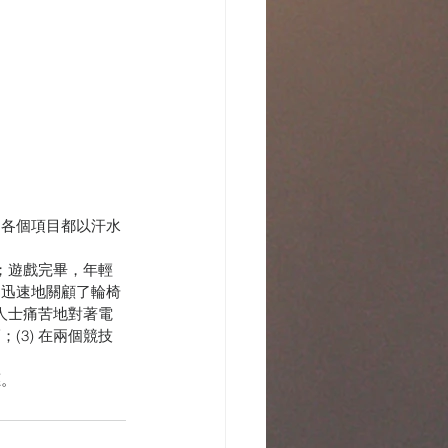
，各個項目都以汗水
；遊戲完畢，年輕
，迅速地關顧了輪椅
人士痛苦地對著電
3) 在兩個競技
應。