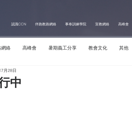
認識CCN
伴跑教路網絡
事奉訓練學院
宣教網絡
高峰會
路網絡
高峰會
暑期義工分享
教會文化
其他
年7月28日
行中