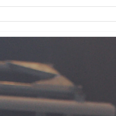
#「渾·動」始於一個建議
#「