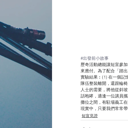
#出發前小故事
歷奇活動總能讓短宣參加
來應付。為了配合「踏出
實驗結果︰(1) 在一
隊伍整裝離開，還跟輪椅
人士的需要，將他從斜坡
話咆哮，適逢一位講員攜
攤位之間，有駐場義工在
現實中，只要我們常常帶
短宣見證