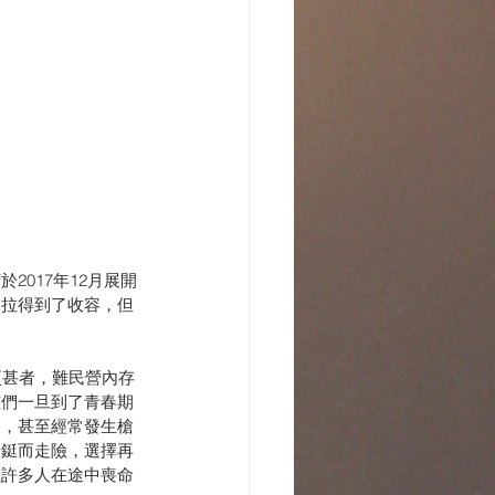
017年12月展開
加拉得到了收容，但
更甚者，難民營內存
孩們一旦到了青春期
繁，甚至經常發生槍
會鋌而走險，選擇再
但許多人在途中喪命