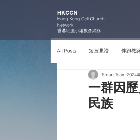
HKCCN
Hong Kong Cell Church
Network
香港細胞小組教會網絡
All Posts
短宣見證
伴跑教
Smart Team
2024
一群因歷
民族