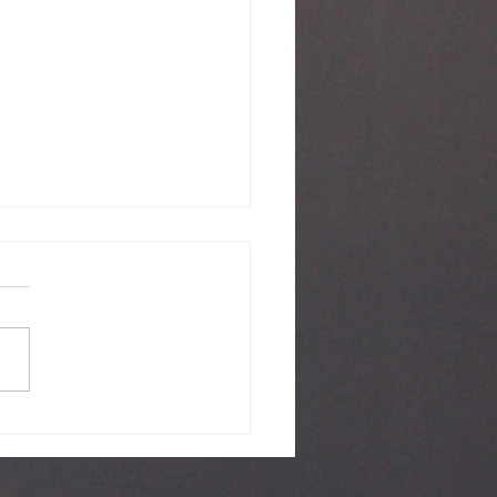
推介 回顧十大- 關心宣教
母