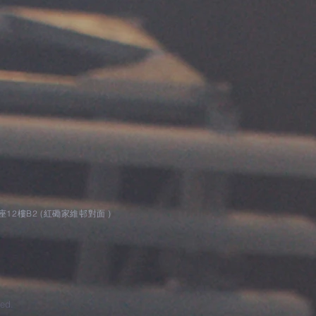
2樓B2 (紅磡家維邨對面 )
ed.