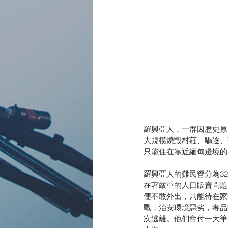
羅興亞人，一群因歷史原
大規模燒毀村莊、驅逐、
只能住在靠近緬甸邊境的
羅興亞人的難民營分為3
在著嚴重的人口販賣問題
便不敢外出，只能待在家
戰，治安環境惡劣，毒品
次逃離。他們會付一大筆