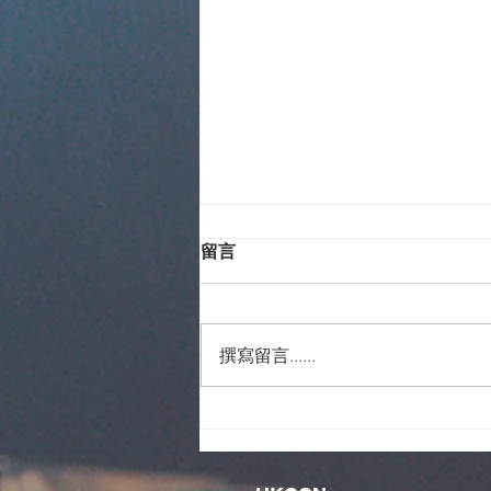
留言
撰寫留言......
同屬一個身體--由本堂宣教士
到整個宣教工場