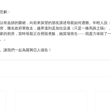
悲劇：
沾有血跡的圍裙，向前來探望的朋友講述母親如何遇難。年輕人說
突，幾名政府軍敗走，越界逃到孟加拉這邊（只是一條馬路之隔）
家的廚房，當時母親正在裡面煮飯，她當場喪生⋯⋯我盡力保留了
。」
。讓我們一起為羅興亞人禱告！