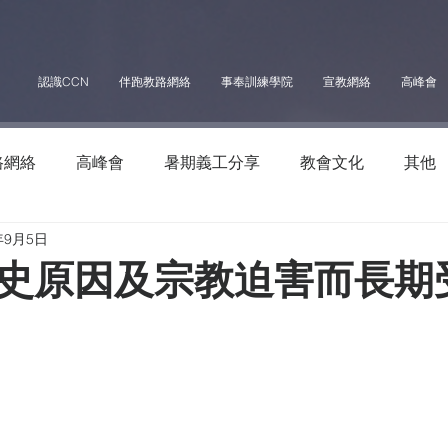
認識CCN
伴跑教路網絡
事奉訓練學院
宣教網絡
高峰會
路網絡
高峰會
暑期義工分享
教會文化
其他
年9月5日
史原因及宗教迫害而長期