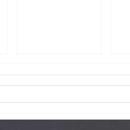
好書推介 -《使萬民作門徒 –
網絡
以真理的大能轉化不同文化》
士父