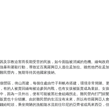
因及宗教迫害而長期受苦的民族，如今面臨被消滅的危機。緬甸政府於2
強暴和屠殺行動，導致近百萬羅興亞人逃往孟加拉。雖然他們在孟
難民營內，無期等待其他國家接納。
2個營區，倚山而建，每個住處由竹子和帆布搭建，環境非常簡陋。
，有的人被賣回緬甸被迫參與內戰，也有女孩被販賣成為童妓。女
中，因為一旦外出，便有可能被黑社會組織拐走。難民營內打鬥頻
販賣也十分猖獗。由於難民營的生活沒有未來，所以有些羅興亞人
錢給蛇頭，乘坐簡陋的漁船隨水流前往印尼的亞齊省或馬來西亞，